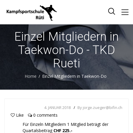
Einzel Mitgliedern in
Taekwon-Do - TKD
Rueti
Home
Einzel Mitgliedern in Taekwon-Do
4. JANUAR 2018
By jorge.zueger@bifin.ch
Like
0 comments
Für Einzeln Mitgliedern 1 Mitglied beträgt der
Quartalsbeitrag
CHF 225.-